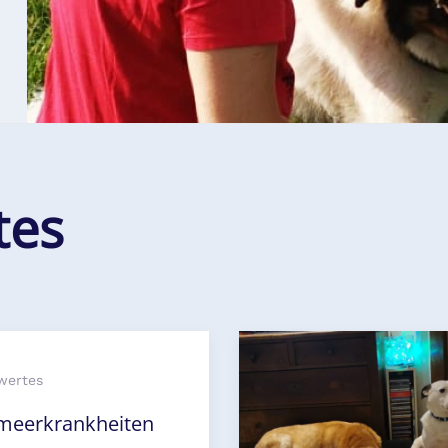
tes
wertes
lmeerkrankheiten