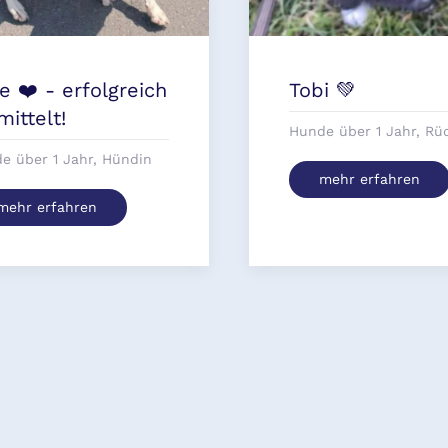
e ❤️ - erfolgreich
Tobi 💚
mittelt!
Hunde über 1 Jahr, Rü
e über 1 Jahr, Hündin
mehr erfahren
mehr erfahren